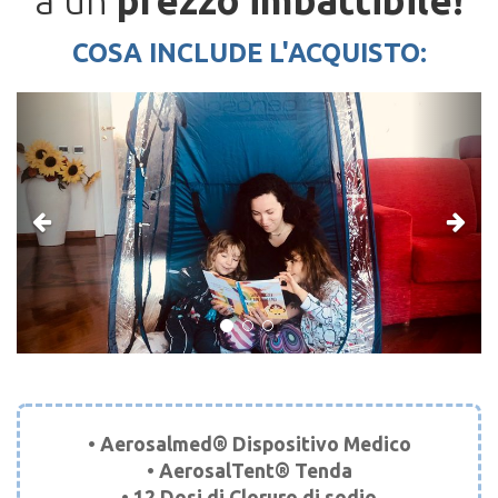
a un
prezzo imbattibile!
COSA INCLUDE L'ACQUISTO:
Previous
Next
• Aerosalmed® Dispositivo Medico
• AerosalTent® Tenda
• 12 Dosi di Cloruro di sodio